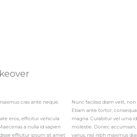
keover
 maximus cras ante neque.
Nunc facilisis diam velit, non f
Etiam ante tortor, consequat v
 eros, efficitur vehicula
magna. Curabitur vel urna i
Maecenas a nulla id sapien
molestie. Donec accumsan, 
isse efficitur ipsum sit amet
varius, nisl nibh maximus d