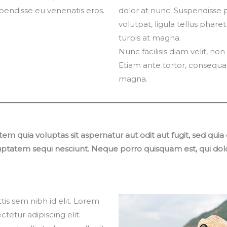
spendisse eu venenatis eros.
dolor at nunc. Suspendisse 
volutpat, ligula tellus pharet
turpis at magna.
Nunc facilisis diam velit, non f
Etiam ante tortor, consequat v
magna.
 quia voluptas sit aspernatur aut odit aut fugit, sed qu
luptatem sequi nesciunt. Neque porro quisquam est, qui dol
is sem nibh id elit. Lorem
tetur adipiscing elit.