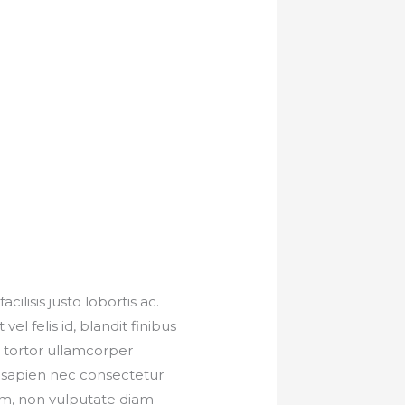
acilisis justo lobortis ac.
el felis id, blandit finibus
d tortor ullamcorper
sapien nec consectetur
iam, non vulputate diam